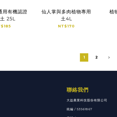
通用有機認證
仙人掌與多肉植物專用
植
土 25L
土4L
$185
NT$170
1
2
聯絡我們
大益農業科技股份有限公司
統編 / 53561867