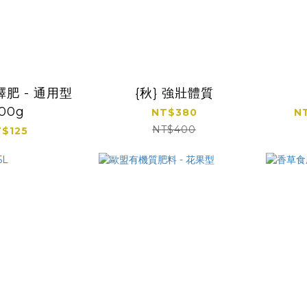
肥 - 通用型
{秋} 強壯體質
00g
NT$380
N
NT$400
$125