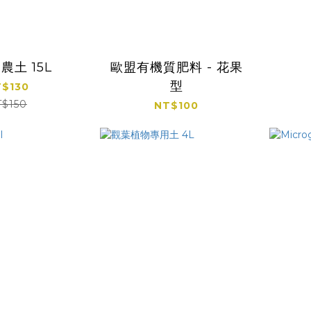
農土 15L
歐盟有機質肥料 - 花果
型
$130
T$150
NT$100