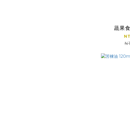
蔬果食
NT
N