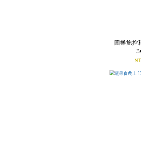
圃樂施控釋
3
NT