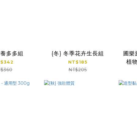
 營養多多組
{冬} 冬季花卉生長組
圃樂
植
$342
NT$185
$360
NT$205