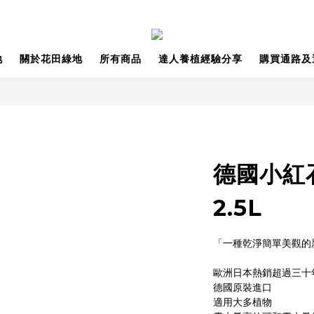
地
關於花田綠地
所有商品
達人養植經驗分享
購買通路及
德國小紅石 
2.5L
「一種乾淨簡單美觀的
歐洲日本熱銷超過三十
德國原裝進口
適用大多植物