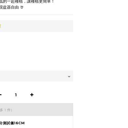
低的一起種植，讓種植更簡單！
盆器自由 🤘
運
多 1 件)
分測試儀16CM