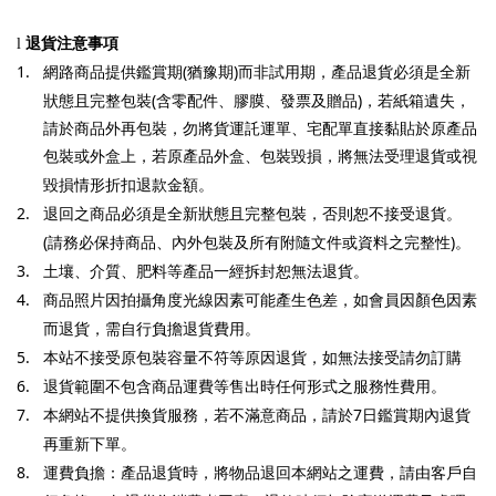
l
退貨注意事項
1.
(
)
網路商品提供鑑賞期
猶豫期
而非試用期，產品退貨必須是全新
(
)
狀態且完整包裝
含零配件、膠膜、發票及贈品
，若紙箱遺失，
請於商品外再包裝，勿將貨運託運單、宅配單直接黏貼於原產品
包裝或外盒上，若原產品外盒、包裝毀損，將無法受理退貨或視
毀損情形折扣退款金額。
2.
退回之商品必須是全新狀態且完整包裝，否則恕不接受退貨。
(
)
請務必保持商品、內外包裝及所有附隨文件或資料之完整性
。
3.
土壤、介質、肥料等產品一經拆封恕無法退貨。
4.
商品照片因拍攝角度光線因素可能產生色差，如會員因顏色因素
而退貨，需自行負擔退貨費用。
5.
本站不接受原包裝容量不符等原因退貨，如無法接受請勿訂購
6.
退貨範圍不包含商品運費等售出時任何形式之服務性費用。
7.
7
本網站不提供換貨服務，若不滿意商品，請於
日鑑賞期內退貨
再重新下單。
8.
運費負擔：產品退貨時，將物品退回本網站之運費，請由客戶自