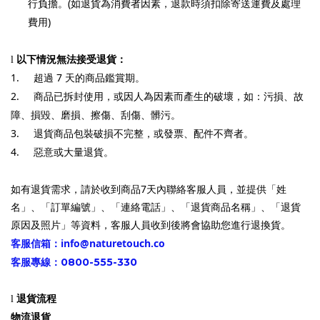
(
行負擔。
如退貨為消費者因素，退款時須扣除寄送運費及處理
)
費用
l
以下情況無法接受退貨：
1.
7
超過
天的商品鑑賞期。
2.
商品已拆封使用，或因人為因素而產生的破壞，如：污損、故
障、損毀、磨損、擦傷、刮傷、髒污。
3.
退貨商品包裝破損不完整，或發票、配件不齊者。
4.
惡意或大量退貨。
7
如有退貨需求，請於收到商品
天內聯絡客服人員，並提供「姓
名」、「訂單編號」、「連絡電話」、「退貨商品名稱」、「退貨
原因及照片」等資料，客服人員收到後將會協助您進行退換貨。
info@naturetouch.co
客服信箱：
0800-555-330
客服專線：
l
退貨流程
物流退貨