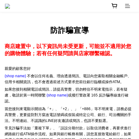
防詐騙宣導
商店建置中，以下資訊尚未受更新，可能並不適用於您
的購物體驗；若有任何疑問請與店家聯繫確認。
親愛的顧客您好
{shop name}
不會以任何名義、理由透過簡訊、電話向您索取相關金融帳戶、
信用卡相關資訊，也不會透過前述方式要求您前往銀行臨櫃或操作ATM。
如果您接到相關電話或簡訊，請提高警覺，切勿輕信不明來電指示，若有疑
慮，敬請於第一時間聯繫
{shop name}
或撥打警政署 165 反詐騙專線進行確
認。
當您接到來電顯示開頭為「+」、「+2」、」「+886」等不明來電，請務必提
高警覺，更要提防對方竄改電話號碼或假裝成特定公司、銀行、司法機關的手
法。不明連結、不認識的LINE好友邀請或簡訊，也請不要點選。
常見詐騙手法如「重複下單」、「誤設分期付款」以取信消費者，再要求進行
網路銀行或ATM操作流程。如果與銀行帳務有關，請您直接致電給銀行，如果