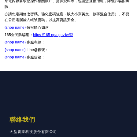
來電內容要求您操作相關帳戶、提供資料等，也請您直接拒絕，降低詐騙的風
險。
亦請您定期修改密碼、強化密碼強度（以大小寫英文、數字混合使用）、不要
在公用電腦輸入帳號密碼，以提高資訊安全。
{shop name}
敬祝順心如意
165全民防騙網：
https://165.npa.gov.tw/#/
{shop name}
客服專線：
{shop name}
Line@帳號：
{shop name}
客服信箱：
聯絡我們
大益農業科技股份有限公司