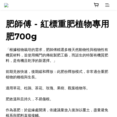
肥師傅 - 紅標重肥植物專用
肥700g
「根據植物栽培的需求，肥師傅精選多種天然動物性與植物性有
機質材料，並使用獨門的傳統製肥工藝，而誔生的特製有機質肥
料，是有機且乾淨的新選擇。」
前期見效快速，後期緩和釋放：此肥份釋放模式，非常適合重肥
植物的種植與生長。
適用草花、杜鵑、茶花、玫瑰、果樹、觀葉植物等。
肥效溫和且持久，不易傷根。
作為基肥：於盆緣處開溝，依建議量放入後加以覆土，盡量避免
根系與肥料直接接觸。