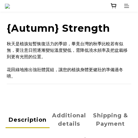
{Autumn} Strength
秋天是植孩短暫恢復活力的季節，畢竟台灣的秋季比較若有似
無，要注意日照逐漸變短溫度變低，需降低澆水頻率及把盆栽移
到更有光照的位置。
花田綠地推出強壯體質組，讓您的植孩身體更健壯的準備過冬
唷。
Additional
Shipping &
Description
details
Payment